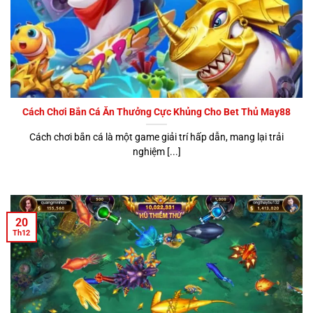
Cách Chơi Bắn Cá Ăn Thưởng Cực Khủng Cho Bet Thủ May88
Cách chơi bắn cá là một game giải trí hấp dẫn, mang lại trải
nghiệm [...]
20
Th12