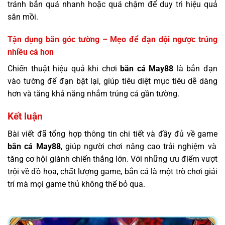
tránh bắn quá nhanh hoặc quá chậm để duy trì hiệu quả
săn mồi.
Tận dụng bắn góc tường – Mẹo để đạn dội ngược trúng
nhiều cá hơn
Chiến thuật hiệu quả khi chơi
bắn cá May88
là bắn đạn
vào tường để đạn bật lại, giúp tiêu diệt mục tiêu dễ dàng
hơn và tăng khả năng nhắm trúng cá gần tường.
Kết luận
Bài viết đã tổng hợp thông tin chi tiết và đầy đủ về game
bắn cá May88
, giúp người chơi nâng cao trải nghiệm và
tăng cơ hội giành chiến thắng lớn. Với những ưu điểm vượt
trội về đồ họa, chất lượng game, bắn cá là một trò chơi giải
trí mà mọi game thủ không thể bỏ qua.