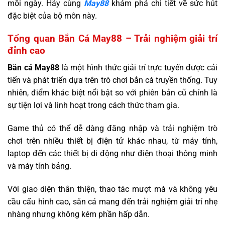
mỗi ngày. Hãy cùng
May88
khám phá chi tiết về sức hút
đặc biệt của bộ môn này.
Tổng quan Bắn Cá May88 – Trải nghiệm giải trí
đỉnh cao
Bắn cá May88
là một hình thức giải trí trực tuyến được cải
tiến và phát triển dựa trên trò chơi bắn cá truyền thống. Tuy
nhiên, điểm khác biệt nổi bật so với phiên bản cũ chính là
sự tiện lợi và linh hoạt trong cách thức tham gia.
Game thủ có thể dễ dàng đăng nhập và trải nghiệm trò
chơi trên nhiều thiết bị điện tử khác nhau, từ máy tính,
laptop đến các thiết bị di động như điện thoại thông minh
và máy tính bảng.
Với giao diện thân thiện, thao tác mượt mà và không yêu
cầu cấu hình cao, săn cá mang đến trải nghiệm giải trí nhẹ
nhàng nhưng không kém phần hấp dẫn.