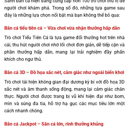
Sảnh bắn cá hiện đang cung cấp hơn 100 trò chơi thú vị để
người chơi khám phá. Trong số đó, những tựa game sau
đây là những lựa chọn nổi bật mà bạn không thể bỏ qua:
Bắn cá tiểu tiên cá – Vừa chơi vừa nhận thưởng hấp dẫn
Trò chơi Tiểu Tiên Cá là tựa game đổi thưởng hot trên nhà
cái, thu hút người chơi nhờ lối chơi đơn giản, dễ tiếp cận và
phần thưởng hấp dẫn, mang lại trải nghiệm đầy phấn
khích cho ngư thủ.
Bắn cá 3D – Đồ họa sắc nét, cảm giác như ngoài biển khơi
Trò chơi tái hiện không gian đại dương kỳ bí với đồ họa 3D
sắc nét và âm thanh sống động, mang lại cảm giác chân
thực. Người chơi được trang bị vũ khí hiện đại như bom,
mìn và súng đa tia, hỗ trợ hạ gục các mục tiêu lớn một
cách nhanh chóng.
Bắn cá Jackpot – Săn cá lớn, rinh thưởng khủng