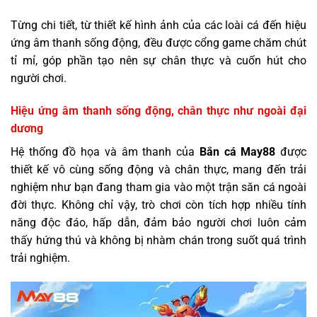
Từng chi tiết, từ thiết kế hình ảnh của các loài cá đến hiệu
ứng âm thanh sống động, đều được cổng game chăm chút
tỉ mỉ, góp phần tạo nên sự chân thực và cuốn hút cho
người chơi.
Hiệu ứng âm thanh sống động, chân thực như ngoài đại
dương
Hệ thống đồ họa và âm thanh của
Bắn cá May88
được
thiết kế vô cùng sống động và chân thực, mang đến trải
nghiệm như bạn đang tham gia vào một trận săn cá ngoài
đời thực. Không chỉ vậy, trò chơi còn tích hợp nhiều tính
năng độc đáo, hấp dẫn, đảm bảo người chơi luôn cảm
thấy hứng thú và không bị nhàm chán trong suốt quá trình
trải nghiệm.