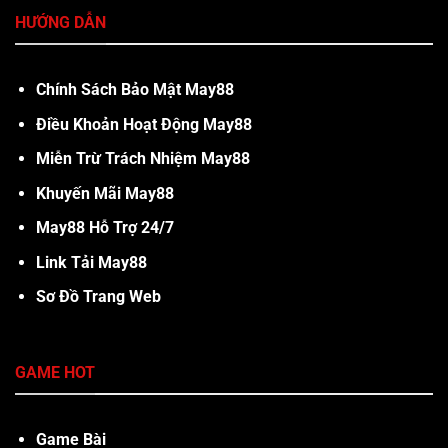
HƯỚNG DẪN
Chính Sách Bảo Mật May88
Điều Khoản Hoạt Động May88
Miễn Trừ Trách Nhiệm May88
Khuyến Mãi May88
May88 Hỗ Trợ 24/7
Link Tải May88
Sơ Đồ Trang Web
GAME HOT
Game Bài