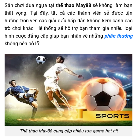
Sân chơi đua ngựa tại
thể thao May88
sẽ không làm bạn
thất vọng. Tại đây, tất cả các thành viên sẽ được tận
hưởng trọn vẹn các giải đấu hấp dẫn không kém cạnh các
trò chơi khác. Hệ thống sẽ hỗ trợ bạn tham gia nhiều loại
hình cược đẳng cấp giúp bạn nhận về những
phần thưởng
không nên bỏ lỡ.
Thể thao May88 cung cấp nhiều tựa game hot hit