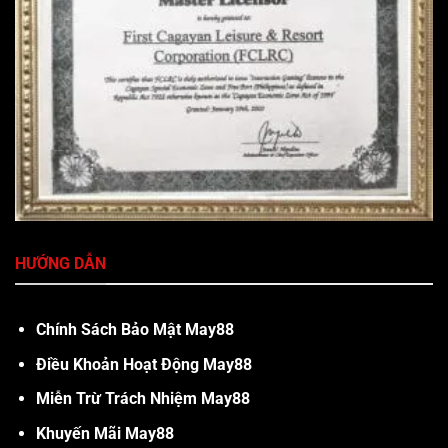
HƯỚNG DẪN
Chính Sách Bảo Mật May88
Điều Khoản Hoạt Động May88
Miễn Trừ Trách Nhiệm May88
Khuyến Mãi May88