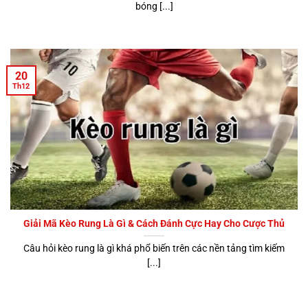
bóng [...]
20
Th12
Giải Mã Kèo Rung Là Gì & Cách Đánh Cực Hay Cho Cược Thủ
Câu hỏi kèo rung là gì khá phổ biến trên các nền tảng tìm kiếm
[...]